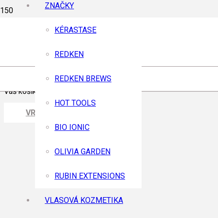
ZNAČKY
KÉRASTASE
REDKEN
REDKEN BREWS
Váš košík je prázdny.
HOT TOOLS
VRÁTIŤ SA DO OBCHODU
BIO IONIC
OLIVIA GARDEN
RUBIN EXTENSIONS
VLASOVÁ KOZMETIKA