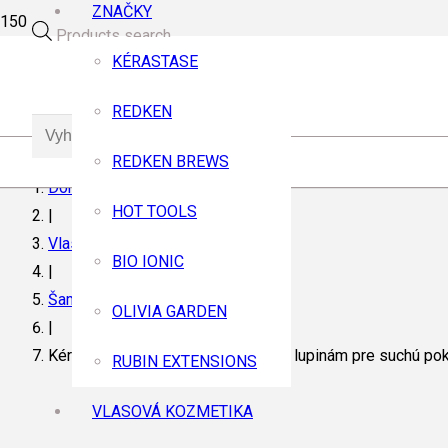
ZNAČKY
Products search
KÉRASTASE
REDKEN
REDKEN BREWS
Domov
HOT TOOLS
|
Vlasová kozmetika
BIO IONIC
|
Šampóny
OLIVIA GARDEN
|
Kérastase Symbiose šampón proti lupinám pre suchú po
RUBIN EXTENSIONS
VLASOVÁ KOZMETIKA