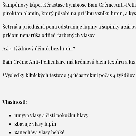
Šampónovy kúpeľ Kérastase Symbiose Bain Crème Anti-Pellicu
piroktón olamín, ktorý pôsobí na príčinu vzniku lupín, a kys
Šetrná a priedušná pena odstraňuje lupiny a šupinky a zárov
pričom nenarúša odtieň farbených vlasov.
Až 7-týždňový účinok bez lupín.*
Bain Crème Anti-Pelliculaire má krémovú bielu textúru a lu
*Výsledky klinických testov s 34 účastníkmi počas 4 týždňov
Vlastnosti:
umýva vlasy a čistí pokožku hlavy
zbavuje vlasy lupín
zanecháva vlasy hebké