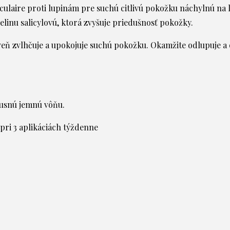
laire proti lupinám pre suchú citlivú pokožku náchylnú na lu
elinu salicylovú, ktorá zvyšuje priedušnosť pokožky.
eň zvlhčuje a upokojuje suchú pokožku. Okamžite odlupuje a o
xusnú jemnú vôňu.
 pri 3 aplikáciách týždenne