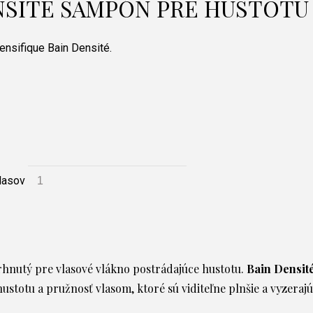
NSITÉ ŠAMPÓN PRE HUSTOTU
nsifique Bain Densité.
lasov
hnutý pre vlasové vlákno postrádajúce hustotu.
Bain Densit
stotu a pružnosť vlasom, ktoré sú viditeľne plnšie a vyzerajú 