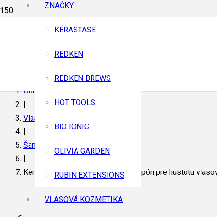
ZNAČKY
KÉRASTASE
REDKEN
REDKEN BREWS
Domov
HOT TOOLS
|
Vlasová kozmetika
BIO IONIC
|
Šampóny
OLIVIA GARDEN
|
Kérastase Densifique Densité šampón pre hustotu vlaso
RUBIN EXTENSIONS
VLASOVÁ KOZMETIKA