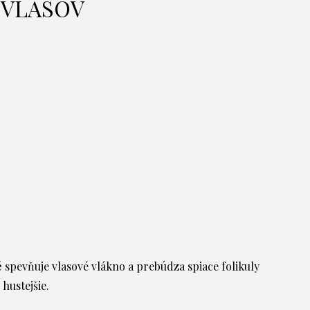
 VLASOV
é
spevňuje vlasové vlákno a prebúdza spiace folikuly
hustejšie.