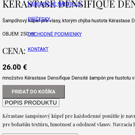
KÉRASTASE DENSIFIQUE DE
KADERNÍCKE NÁSTROJE
PRÍČESKY
Šampónový kúpeľ pre vlasy, ktorým chýba hustota Kérastase De
OBJEM:
250 ml
OBCHODNÉ PODMIENKY
CENA:
KONTAKT
26.00
€
množstvo Kérastase Densifique Densité šampón pre hustotu v
PRIDAŤ DO KOŠÍKA
POPIS PRODUKTU
Kérastase šampónový kúpeľ pre každodenné použitie je navr
pre bohatšiu textúru, hmotnosť a odolnosť vlasov. Navracia hu