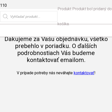
Produkt
Produkt
bol pridaný do
Products
search
košíka.
Ďakujeme za Vašu objednávku, všetko
prebehlo v poriadku. O ďalších
podrobnostiach Vás budeme
kontaktovať emailom.
V prípade potreby nás neváhajte
kontaktovať
!