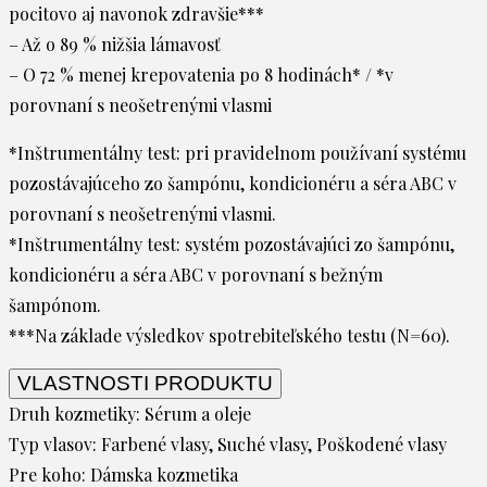
pocitovo aj navonok zdravšie***
– Až o 89 % nižšia lámavosť
– O 72 % menej krepovatenia po 8 hodinách* / *v
porovnaní s neošetrenými vlasmi
*Inštrumentálny test: pri pravidelnom používaní systému
pozostávajúceho zo šampónu, kondicionéru a séra ABC v
porovnaní s neošetrenými vlasmi.
*Inštrumentálny test: systém pozostávajúci zo šampónu,
kondicionéru a séra ABC v porovnaní s bežným
šampónom.
***Na základe výsledkov spotrebiteľského testu (N=60).
VLASTNOSTI PRODUKTU
Druh kozmetiky:
Sérum a oleje
Typ vlasov:
Farbené vlasy, Suché vlasy, Poškodené vlasy
Pre koho:
Dámska kozmetika