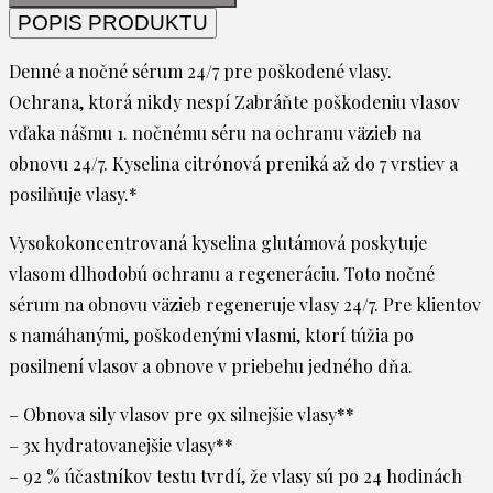
POPIS PRODUKTU
Denné a nočné sérum 24/7 pre poškodené vlasy.
Ochrana, ktorá nikdy nespí Zabráňte poškodeniu vlasov
vďaka nášmu 1. nočnému séru na ochranu väzieb na
obnovu 24/7. Kyselina citrónová preniká až do 7 vrstiev a
posilňuje vlasy.*
Vysokokoncentrovaná kyselina glutámová poskytuje
vlasom dlhodobú ochranu a regeneráciu. Toto nočné
sérum na obnovu väzieb regeneruje vlasy 24/7. Pre klientov
s namáhanými, poškodenými vlasmi, ktorí túžia po
posilnení vlasov a obnove v priebehu jedného dňa.
– Obnova sily vlasov pre 9x silnejšie vlasy**
– 3x hydratovanejšie vlasy**
– 92 % účastníkov testu tvrdí, že vlasy sú po 24 hodinách