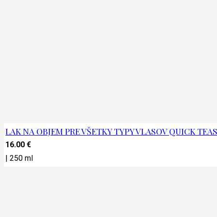
LAK NA OBJEM PRE VŠETKY TYPY VLASOV QUICK TEAS
16.00
€
|
250 ml