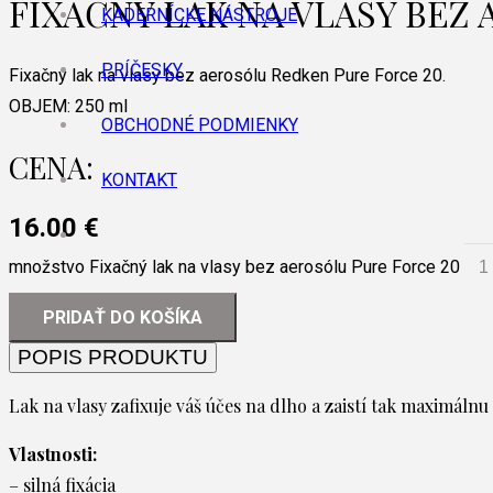
FIXAČNÝ LAK NA VLASY BEZ
KADERNÍCKE NÁSTROJE
PRÍČESKY
Fixačný lak na vlasy bez aerosólu Redken Pure Force 20.
OBJEM:
250 ml
OBCHODNÉ PODMIENKY
CENA:
KONTAKT
16.00
€
množstvo Fixačný lak na vlasy bez aerosólu Pure Force 20
PRIDAŤ DO KOŠÍKA
POPIS PRODUKTU
Lak na vlasy zafixuje váš účes na dlho a zaistí tak maximálnu
Vlastnosti:
– silná fixácia