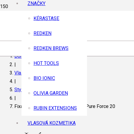
ZNAČKY
KÉRASTASE
REDKEN
REDKEN BREWS
Domov
HOT TOOLS
|
Vlasová kozmetika
BIO IONIC
|
Styling
OLIVIA GARDEN
|
Fixačný lak na vlasy bez aerosólu Pure Force 20
RUBIN EXTENSIONS
VLASOVÁ KOZMETIKA