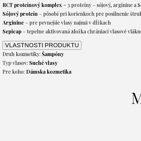
RCT proteínový komplex
= 3 proteíny – sójový, arginine a 
Sójový proteín
– pôsobí pri korienkoch pre posilnenie štru
Arginine
– pre pevnejšie vlasy najmä v dĺžkach
Sepicap
– tepelne aktivovaná zložka chrániaci vlasové vlák
VLASTNOSTI PRODUKTU
Druh kozmetiky:
Šampóny
Typ vlasov:
Suché vlasy
Pre koho:
Dámska kozmetika
M