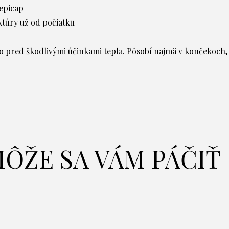
Sepicap
ktúry už od počiatku
no pred škodlivými účinkami tepla. Pôsobí najmä v končekoch,
ÔŽE SA VÁM PÁČIŤ