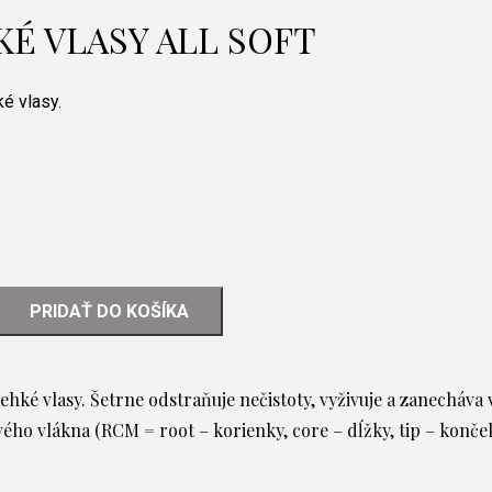
É VLASY ALL SOFT
é vlasy.
PRIDAŤ DO KOŠÍKA
hké vlasy. Šetrne odstraňuje nečistoty, vyživuje a zanecháva 
vého vlákna (RCM = root – korienky, core – dĺžky, tip – konče