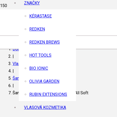
ZNAČKY
KÉRASTASE
REDKEN
REDKEN BREWS
Domov
HOT TOOLS
|
Vlasová kozmetika
BIO IONIC
|
Šampóny
OLIVIA GARDEN
|
Šampón pre suché a krehké vlasy All Soft
RUBIN EXTENSIONS
VLASOVÁ KOZMETIKA