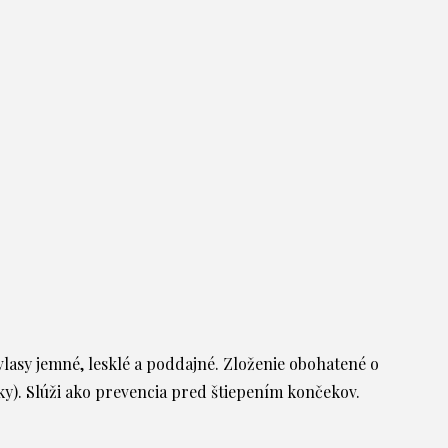
vlasy jemné, lesklé a poddajné. Zloženie obohatené o
ky). Slúži ako prevencia pred štiepením končekov.