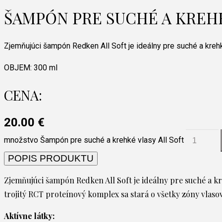
ŠAMPÓN PRE SUCHÉ A KREHK
Zjemňujúci šampón Redken All Soft je ideálny pre suché a krehk
OBJEM:
300 ml
CENA:
20.00
€
množstvo Šampón pre suché a krehké vlasy All Soft
POPIS PRODUKTU
Zjemňujúci šampón Redken All Soft je ideálny pre suché a kre
trojitý RCT proteínový komplex sa stará o všetky zóny vlaso
Aktívne látky: