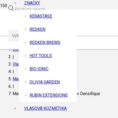
ZNAČKY
Products search
KÉRASTASE
REDKEN
REDKEN BREWS
Domov
HOT TOOLS
|
Vlasová kozmetika
BIO IONIC
|
Masky
OLIVIA GARDEN
|
Maska pre chýbajúcu hustotu vlasov Densifique
RUBIN EXTENSIONS
VLASOVÁ KOZMETIKA