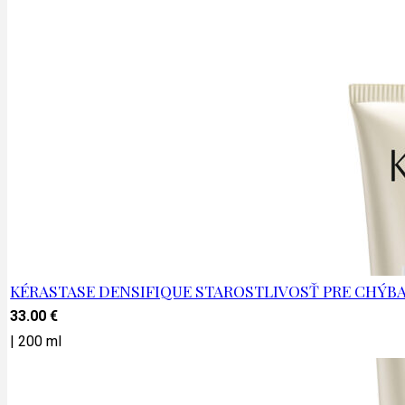
KÉRASTASE DENSIFIQUE STAROSTLIVOSŤ PRE CHÝB
33.00
€
|
200 ml