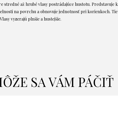
e stredné až hrubé vlasy postrádajúce hustotu. Predstavuje k
lnosti na povrchu a obnovuje jednotnosť pri korienkoch. Tiet
asy vyzerajú plnšie a hustejšie.
ÔŽE SA VÁM PÁČIŤ