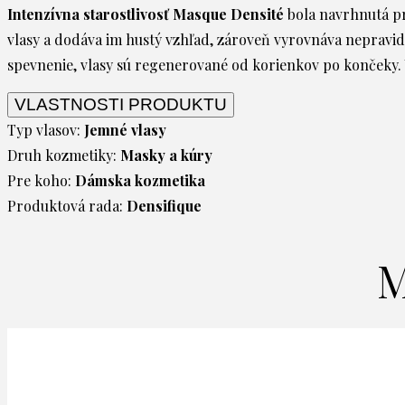
Intenzívna starostlivosť Masque Densité
bola navrhnutá pr
vlasy a dodáva im hustý vzhľad, zároveň vyrovnáva nepravide
spevnenie, vlasy sú regenerované od korienkov po končeky. Vl
VLASTNOSTI PRODUKTU
Typ vlasov:
Jemné vlasy
Druh kozmetiky:
Masky a kúry
Pre koho:
Dámska kozmetika
Produktová rada:
Densifique
M